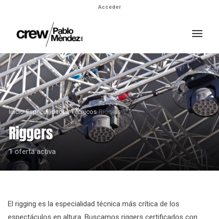
Acceder
Inicio
›
Especialidades
›
Técnicos
›
Riggers
Riggers
1 oferta activa
El rigging es la especialidad técnica más crítica de los
espectáculos en altura. Buscamos riggers certificados con