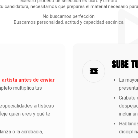
Nuestro proceso de selección es claro y directo.
tu candidatura, necesitamos que prepares el material necesario para e
No buscamos perfección.
Buscamos personalidad, actitud y capacidad escénica.
SUBE T
 artista antes de enviar
La mayor
pleto multiplica tus
presentac
Grábate 
especialidades artísticas
despejad
leje quién eres y qué te
incluir u
Háblanos 
 danza o la acrobacia,
discipli