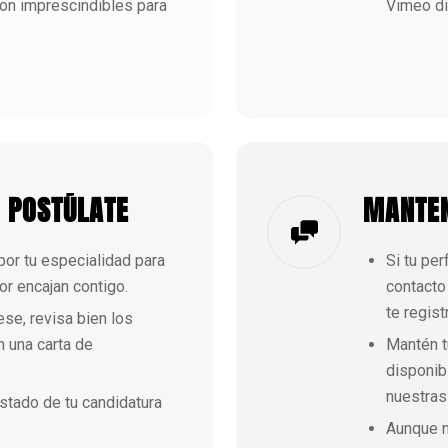
son imprescindibles para
Vimeo di
 POSTÚLATE
MANTEN
 por tu especialidad para
Si tu pe
r encajan contigo.
contacto
te regist
se, revisa bien los
n una carta de
Mantén tu
disponibi
nuestras
stado de tu candidatura
Aunque n