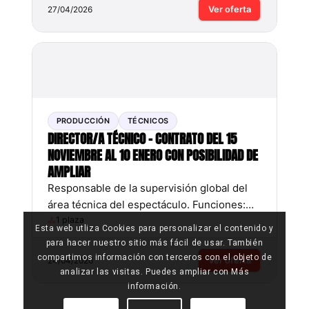
Supervisión del estado del vestuario antes
Ver oferta
27/04/2026
y después de cada pase Requisitos:
Conocimientos de maquillaje y peluquería
Nociones de utilería Persona organizada,
resolutiva y con atención al detalle
Capacidad para trabajar en equipo y bajo
[…]
PRODUCCIÓN
TÉCNICOS
DIRECTOR/A TÉCNICO – CONTRATO DEL 15
NOVIEMBRE AL 10 ENERO CON POSIBILIDAD DE
AMPLIAR
Responsable de la supervisión global del
área técnica del espectáculo. Funciones:
Coordinación de equipos técnicos
1 plaza
Esta web utliza Cookies para personalizar el contenido y
Supervisión de montajes, ensayos y
para hacer nuestro sitio más fácil de usar. También
funciones Gestión de incidencias técnicas
compartimos información con terceros con el objeto de
Ver oferta
24/04/2026
Requisitos: Experiencia previa en dirección
analizar las visitas. Puedes ampliar con Más
técnica de espectáculos Liderazgo,
información.
organización y toma de decisiones