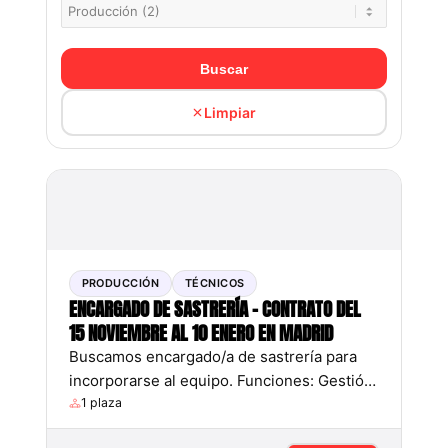
Buscar
Limpiar
PRODUCCIÓN
TÉCNICOS
ENCARGADO DE SASTRERÍA – CONTRATO DEL
15 NOVIEMBRE AL 10 ENERO EN MADRID
Buscamos encargado/a de sastrería para
incorporarse al equipo. Funciones: Gestión,
mantenimiento y organización del vestuario
1 plaza
Asistencia en cambios durante funciones